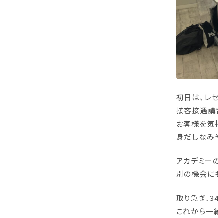
初日は、レ
接客接遇講
お客様を気
身だしなみ
アカデミー
別の機会に
取り急ぎ、3
これから一