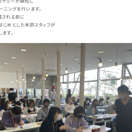
カデミーが開校し
ーニングを行います。
属される前に
はじめとした本部スタッフが
します。