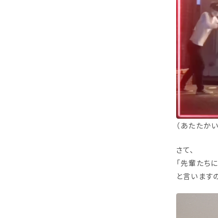
（あたたか
さて、
「先輩たち
と言います